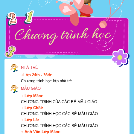
NHÀ TRẺ
+Lớp 24th - 36th:
Chương trình học lớp nhà trẻ
MẪU GIÁO
+ Lớp Mầm:
CHƯƠNG TRINH CỦA CÁC BÉ MẪU GIÁO
+ Lớp Chồi:
CHƯƠNG TRÌNH HỌC CÁC BÉ MẪU GIÁO
+ Lớp Lá:
CHƯƠNG TRÌNH HỌC CÁC BÉ MẪU GIÁO
+ Anh Văn Lớp Mầm: