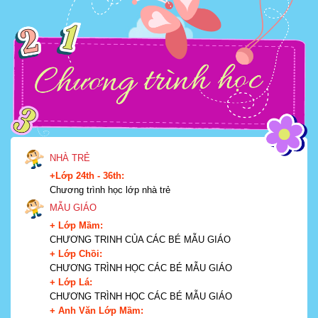
NHÀ TRẺ
+Lớp 24th - 36th:
Chương trình học lớp nhà trẻ
MẪU GIÁO
+ Lớp Mầm:
CHƯƠNG TRINH CỦA CÁC BÉ MẪU GIÁO
+ Lớp Chồi:
CHƯƠNG TRÌNH HỌC CÁC BÉ MẪU GIÁO
+ Lớp Lá:
CHƯƠNG TRÌNH HỌC CÁC BÉ MẪU GIÁO
+ Anh Văn Lớp Mầm: