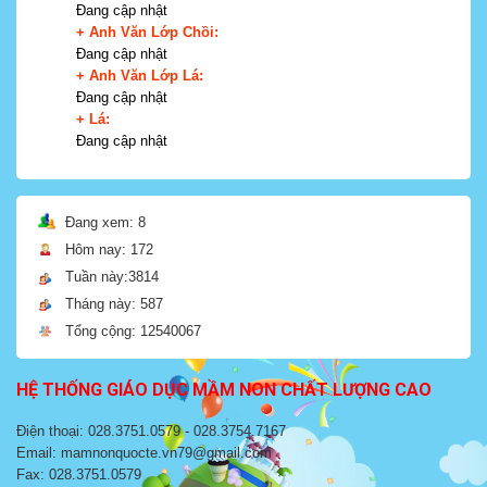
Đang cập nhật
+ Anh Văn Lớp Chồi:
Đang cập nhật
+ Anh Văn Lớp Lá:
Đang cập nhật
+ Lá:
Đang cập nhật
Đang xem: 8
Hôm nay: 172
Tuần này:3814
Tháng này: 587
Tổng cộng: 12540067
HỆ THỐNG GIÁO DỤC MẦM NON CHẤT LƯỢNG CAO
Điện thoại: 028.3751.0579 - 028.3754.7167
Email: mamnonquocte.vn79@gmail.com
Fax: 028.3751.0579